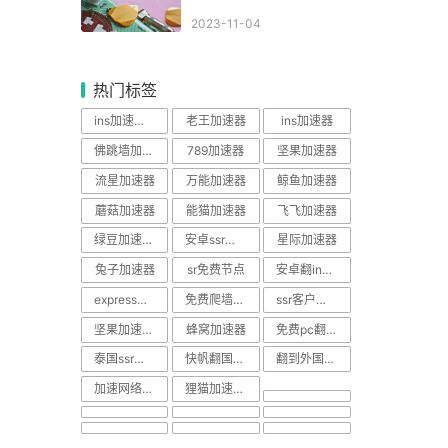
2023-11-04
热门标签
ins加速器永久免费版
老王加速器
ins加速器
佛跳墙加速器
789加速器
坚果加速器
流星加速器
万能加速器
鲸鱼加速器
蘑菇加速器
能猫加速器
飞飞加速器
绿豆加速器安卓
安卓ssr类似软件
星际加速器
兔子加速器
sr免费节点
安卓翻ins墙免费加速软件
express加速器v安卓版
免费爬墙代理ip
ssr客户端安卓apk
坚果加速器app
蜂窝加速器
免费pc翻墙
泰国ssr节点
快帆翻国外加速软件
翻到外国的网站加速软件
加速网络加速软件
狸猫加速器安卓版