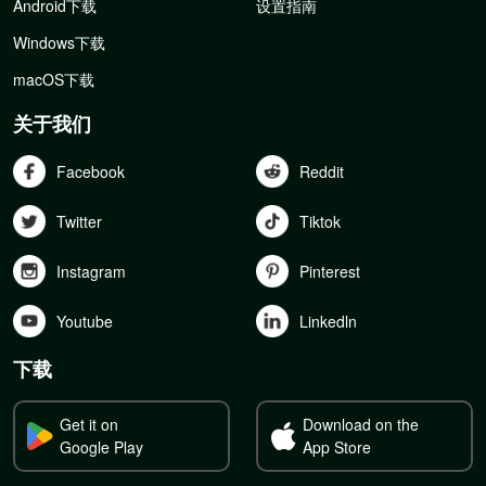
Android下载
设置指南
Windows下载
macOS下载
关于我们
Facebook
Reddit
Twitter
Tiktok
Instagram
Pinterest
Youtube
Linkedln
下载
Get it on
Download on the
Google Play
App Store