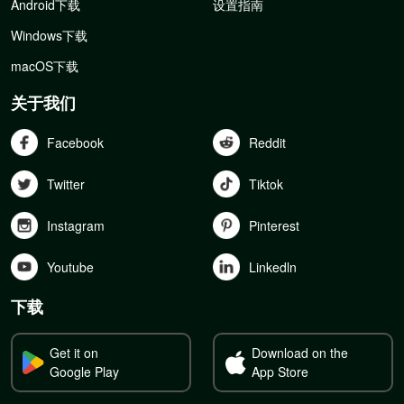
Android下载
设置指南
Windows下载
macOS下载
关于我们
Facebook
Reddit
Twitter
Tiktok
Instagram
Pinterest
Youtube
Linkedln
下载
Get it on
Download on the
Google Play
App Store