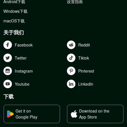
Android下载
设置指南
Windows下载
macOS下载
关于我们
Facebook
Reddit
Twitter
Tiktok
Instagram
Pinterest
Youtube
Linkedln
下载
Get it on
Download on the
Google Play
App Store