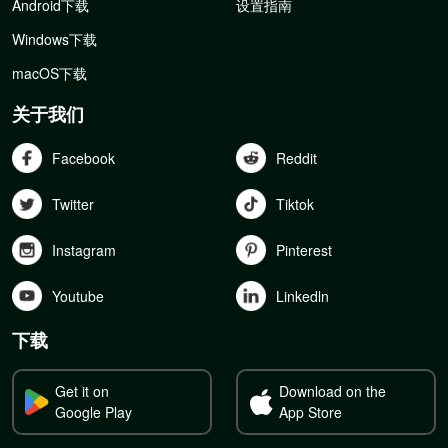
Android下载
设置指南
Windows下载
macOS下载
关于我们
Facebook
Reddit
Twitter
Tiktok
Instagram
Pinterest
Youtube
Linkedln
下载
Get it on
Download on the
Google Play
App Store