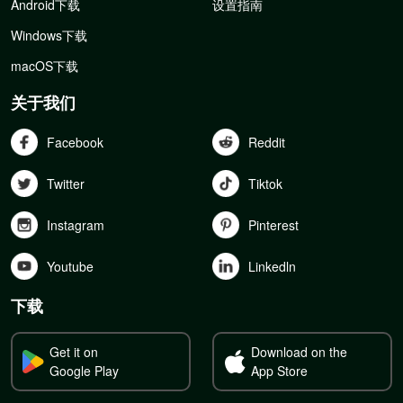
Android下载
设置指南
Windows下载
macOS下载
关于我们
Facebook
Reddit
Twitter
Tiktok
Instagram
Pinterest
Youtube
Linkedln
下载
Get it on
Download on the
Google Play
App Store