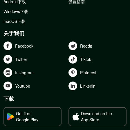
Android下载
设置指南
Windows下载
macOS下载
关于我们
Facebook
Reddit
Twitter
Tiktok
Instagram
Pinterest
Youtube
Linkedln
下载
Get it on
Download on the
Google Play
App Store